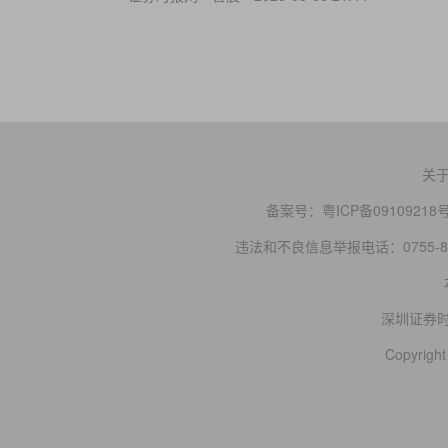
关
备案号：
粤ICP备09109218
违法和不良信息举报电话：0755-83
深圳证券
Copyright