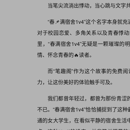
当笔尖流淌出悸动，当心跳与文字
“春📌满宿舍1v4”这个名字本身
对于校园恋爱、多角关系以及青春悸动
里，“春满宿舍1v4”无疑是一颗璀璨
情、怀念青春的🔥读者。
而“笔趣阁”作为这个故事的免费
力，让这份美好的体验触手可及。
我们都曾年轻过，都曾为那份青涩的
不已。“春满宿舍1v4”恰恰捕捉到了这
通的女大学生，在看似平静的宿舍生活