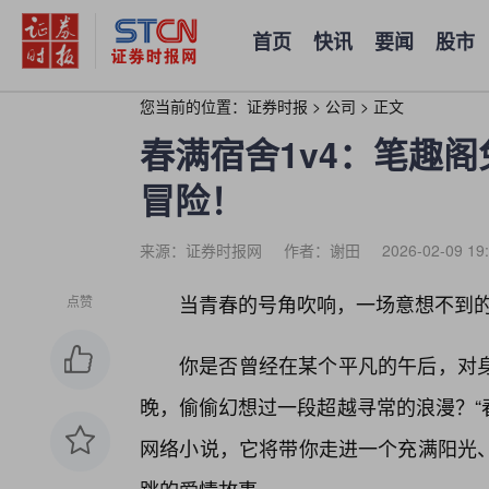
首页
快讯
要闻
股市
您当前的位置：
证券时报
>
公司
>
正文
春满宿舍1v4：笔趣
冒险！
来源：证券时报网
作者：谢田
2026-02-09 19
当青春的号角吹响，一场意想不到
点赞
你是否曾经在某个平凡的午后，对
晚，偷偷幻想过一段超越寻常的浪漫？“
网络小说，它将带你走进一个充满阳光