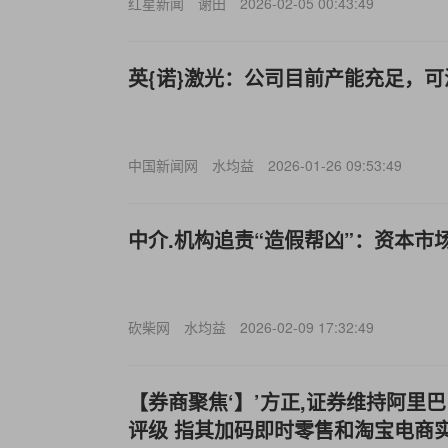
红星新闻
谢田
2026-02-05 00:43:49
英{诺}激光：公司目前产能充足，
中国新闻网
水均益
2026-01-26 09:53:49
中介.机构追责“造假帮凶”：资本市
砍柴网
水均益
2026-02-09 17:32:49
【券商聚焦‘】’方正,证券维持阿里巴巴(
评级 指其加码即时零售和淘宝电商